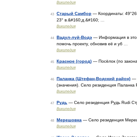
Википедия
Старый Самбор
— Координаты: 49°26′0
43
23° в.&#160;д.&#160; …
Википедия
Вадул-луй-Водэ
— Информация в этой
44
помочь проекту, обновив её и уб …
Википедия
Красное (город)
— Посёлок (по закон
45
Википедия
Паланка (Штефан-Водский район)
— 
46
(значения). Село резиденция Паланка
Википедия
Рудь
— Село резиденция Рудь Rudi С
47
Википедия
Мерешовка
— Село резиденция Мере
48
Википедия