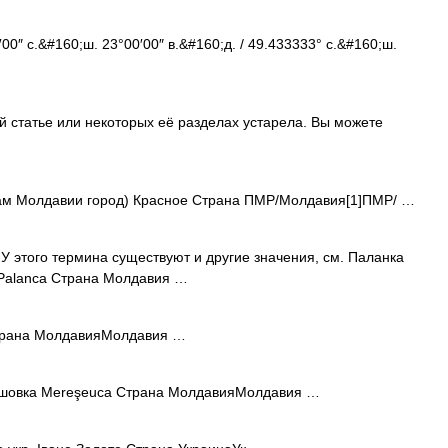
0″ с.&#160;ш. 23°00′00″ в.&#160;д. / 49.433333° с.&#160;ш.
 статье или некоторых её разделах устарела. Вы можете
ам Молдавии город) Красное Страна ПМР/Молдавия[1]ПМР/ …
У этого термина существуют и другие значения, см. Паланка
 Palanca Страна Молдавия …
трана МолдавияМолдавия …
шовка Mereşeuca Страна МолдавияМолдавия …