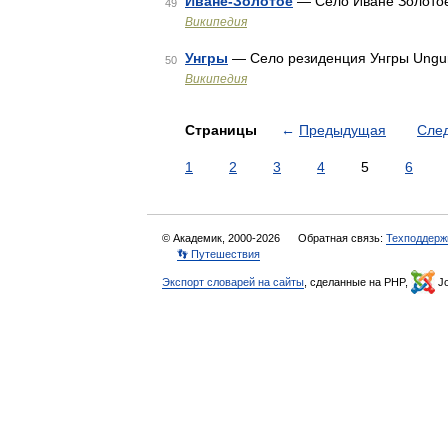
Иване-Золотое
— Село Иване Золотое 
49
Википедия
Унгры
— Село резиденция Унгры Ungu
50
Википедия
Страницы
←
Предыдущая
Сле
1
2
3
4
5
6
© Академик, 2000-2026
Обратная связь:
Техподдерж
👣 Путешествия
Экспорт словарей на сайты
, сделанные на PHP,
Jo