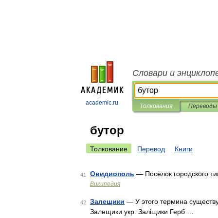
Словари и энциклоп
academic.ru
Толкования
Переводы
бутор
Толкование
Перевод
Книги
Овидиополь
— Посёлок городского ти
41
Википедия
Залещики
— У этого термина существу
42
Залещики укр. Заліщики Герб …