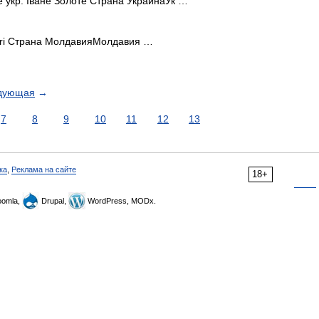
укр. Іване Золоте Страна УкраинаУк …
ri Страна МолдавияМолдавия …
дующая
→
7
8
9
10
11
12
13
ка
,
Реклама на сайте
18+
omla,
Drupal,
WordPress, MODx.