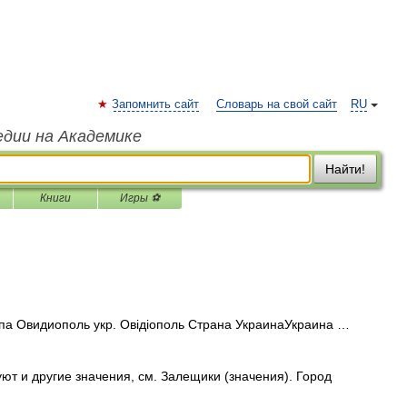
Запомнить сайт
Словарь на свой сайт
RU
едии на Академике
Найти!
Книги
Игры ⚽
па Овидиополь укр. Овідіополь Страна УкраинаУкраина …
ют и другие значения, см. Залещики (значения). Город